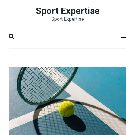
Aller
Sport Expertise
au
Sport Expertise
contenu
(Pressez
Entrée)