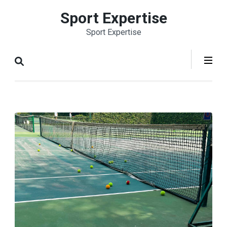
Aller
Sport Expertise
au
Sport Expertise
contenu
(Pressez
Entrée)