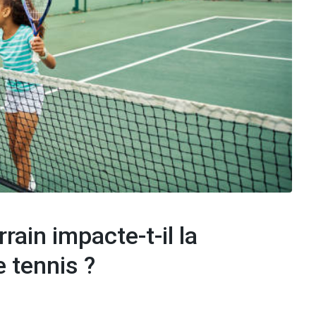
rain impacte-t-il la
e tennis ?