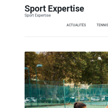
Aller
Sport Expertise
au
Sport Expertise
contenu
(Pressez
ACTUALITÉS
TENNI
Entrée)