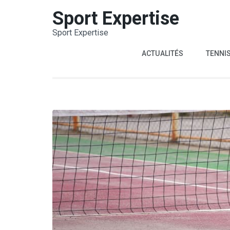
Aller
Sport Expertise
au
Sport Expertise
contenu
(Pressez
ACTUALITÉS
TENNI
Entrée)