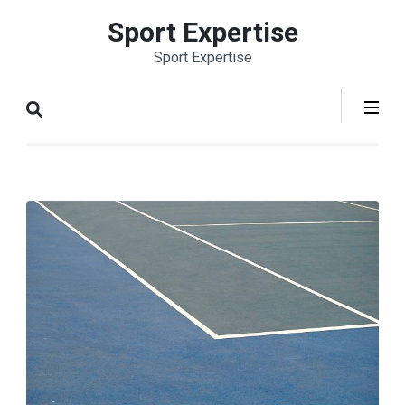
Aller
Sport Expertise
au
Sport Expertise
contenu
(Pressez
Entrée)