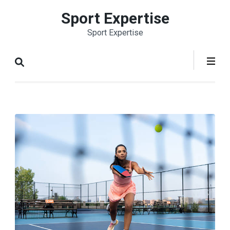
Aller
Sport Expertise
au
Sport Expertise
contenu
(Pressez
Entrée)