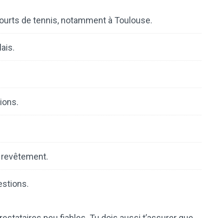
courts de tennis, notamment à Toulouse.
ais.
ions.
u revêtement.
estions.
prestataires peu fiables. Tu dois aussi t’assurer que