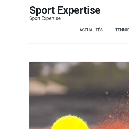
Aller
Sport Expertise
au
Sport Expertise
contenu
(Pressez
ACTUALITÉS
TENNI
Entrée)