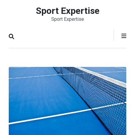
Aller
Sport Expertise
au
Sport Expertise
contenu
(Pressez
Entrée)