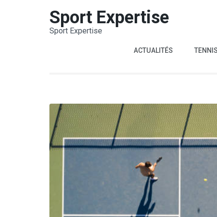
Aller
Sport Expertise
au
Sport Expertise
contenu
(Pressez
ACTUALITÉS
TENNI
Entrée)