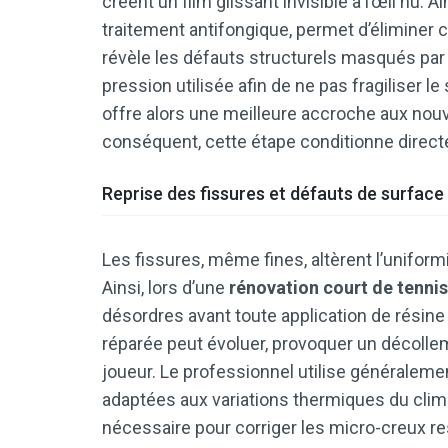
créent un film glissant invisible à l’œil nu.
traitement antifongique, permet d’éliminer 
révèle les défauts structurels masqués par l
pression utilisée afin de ne pas fragiliser 
offre alors une meilleure accroche aux nouv
conséquent, cette étape conditionne direct
Reprise des fissures et défauts de surface
Les fissures, même fines, altèrent l’uniform
Ainsi, lors d’une
rénovation court de tenni
désordres avant toute application de résine 
réparée peut évoluer, provoquer un décollem
joueur. Le professionnel utilise généralem
adaptées aux variations thermiques du clima
nécessaire pour corriger les micro-creux r