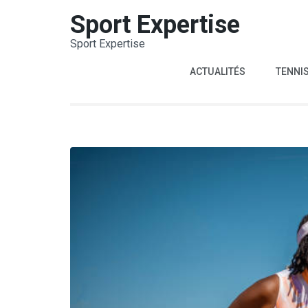
Aller
Sport Expertise
au
Sport Expertise
contenu
(Pressez
ACTUALITÉS
TENNI
Entrée)