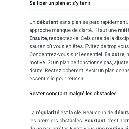
Se fixer un plan et s’y tenir
Un
débutant
sans plan se perd rapidement. I
approche manque de clarté. Il faut une
mét
Ensuite
, respectez-le. Cela crée de la disc
saurez où vous en êtes. Évitez de trop vous é
Concentrez-vous sur l’essentiel.
En outre
,
motive. Si un plan ne fonctionne pas, ajuste
doute. Restez cohérent. Avoir un plan donne
essentielle pour réussir.
Rester constant malgré les obstacles
La
régularité
est la clé. Beaucoup de
début
les premiers obstacles.
Pourtant
, c’est no
de ne pas arrêter. Fixez-vous une
routine s