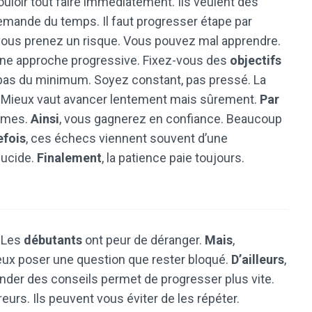
uloir tout faire immédiatement. Ils veulent des
emande du temps. Il faut progresser étape par
 vous prenez un risque. Vous pouvez mal apprendre.
une approche progressive. Fixez-vous des
objectifs
 pas du minimum. Soyez constant, pas pressé. La
. Mieux vaut avancer lentement mais sûrement.
Par
ismes.
Ainsi
, vous gagnerez en confiance. Beaucoup
efois
, ces échecs viennent souvent d’une
lucide.
Finalement
, la patience paie toujours.
. Les
débutants
ont peur de déranger.
Mais
,
ieux poser une question que rester bloqué.
D’ailleurs
,
der des conseils permet de progresser plus vite.
eurs. Ils peuvent vous éviter de les répéter.