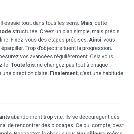
l essaie tout, dans tous les sens.
Mais
, cette
hode
structurée. Créez un plan simple, mais précis.
ipline. Fixez-vous des étapes précises.
Ainsi
, vous
parpiller. Trop d’objectifs tuent la progression.
 mesurez vos avancées régulièrement. Cela vous
z-le.
Toutefois
, ne changez pas tout à chaque
 une direction claire.
Finalement
, c’est une habitude
ants
abandonnent trop vite. Ils se découragent dès
rmal de rencontrer des blocages. Ce qui compte, c’est
imple
. Respectez-la chaque jour.
Par ailleurs
, même