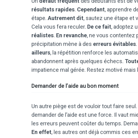
Un
défaut fréquent
des débutants est de vo
résultats rapides
.
Cependant
, apprendre d
étape.
Autrement dit
, sautez une étape et
Cela vous fera reculer.
De ce fait
, adoptez 
réalistes
.
En revanche
, ne vous contentez
précipitation mène à des
erreurs évitables
ailleurs
, la répétition renforce les automat
abandonnent après quelques échecs.
Tout
impatience mal gérée. Restez motivé mais 
Demander de l’aide au bon moment
Un autre piège est de vouloir tout faire seul
demander de l’aide est une force. Il vaut m
les erreurs peuvent coûter du temps. Deman
En effet
, les autres ont déjà commis ces err