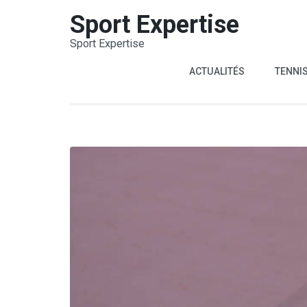
Aller
Sport Expertise
au
Sport Expertise
contenu
(Pressez
ACTUALITÉS
TENNI
Entrée)