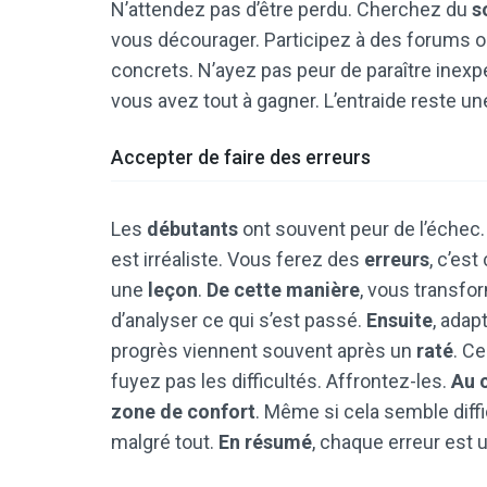
N’attendez pas d’être perdu. Cherchez du
s
vous décourager. Participez à des forums 
concrets. N’ayez pas peur de paraître ine
vous avez tout à gagner. L’entraide reste u
Accepter de faire des erreurs
Les
débutants
ont souvent peur de l’échec. 
est irréaliste. Vous ferez des
erreurs
, c’es
une
leçon
.
De cette manière
, vous transfo
d’analyser ce qui s’est passé.
Ensuite
, adap
progrès viennent souvent après un
raté
. C
fuyez pas les difficultés. Affrontez-les.
Au 
zone de confort
. Même si cela semble diffi
malgré tout.
En résumé
, chaque erreur est u