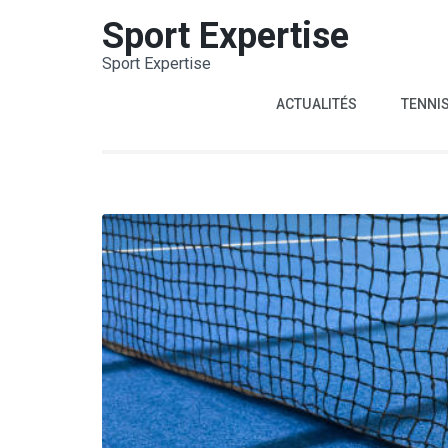
Aller
Sport Expertise
au
Sport Expertise
contenu
(Pressez
ACTUALITÉS
TENNI
Entrée)